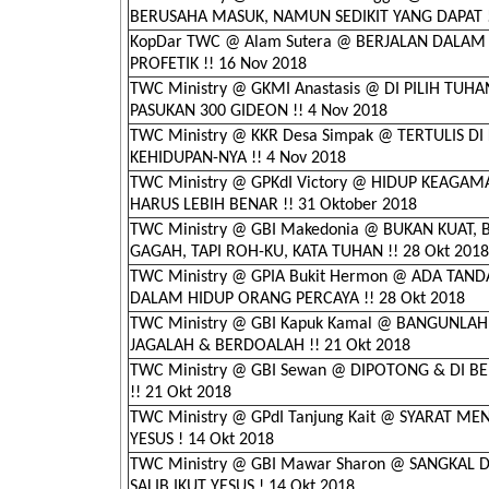
BERUSAHA MASUK, NAMUN SEDIKIT YANG DAPAT !!
KopDar TWC @ Alam Sutera @ BERJALAN DALAM
PROFETIK !! 16 Nov 2018
TWC Ministry @ GKMI Anastasis @ DI PILIH TUH
PASUKAN 300 GIDEON !! 4 Nov 2018
TWC Ministry @ KKR Desa Simpak @ TERTULIS DI 
KEHIDUPAN-NYA !! 4 Nov 2018
TWC Ministry @ GPKdI Victory @ HIDUP KEAG
HARUS LEBIH BENAR !! 31 Oktober 2018
TWC Ministry @ GBI Makedonia @ BUKAN KUAT,
GAGAH, TAPI ROH-KU, KATA TUHAN !! 28 Okt 2018
TWC Ministry @ GPIA Bukit Hermon @ ADA TAN
DALAM HIDUP ORANG PERCAYA !! 28 Okt 2018
TWC Ministry @ GBI Kapuk Kamal @ BANGUNLAH
JAGALAH & BERDOALAH !! 21 Okt 2018
TWC Ministry @ GBI Sewan @ DIPOTONG & DI B
!! 21 Okt 2018
TWC Ministry @ GPdI Tanjung Kait @ SYARAT ME
YESUS ! 14 Okt 2018
TWC Ministry @ GBI Mawar Sharon @ SANGKAL DI
SALIB IKUT YESUS ! 14 Okt 2018