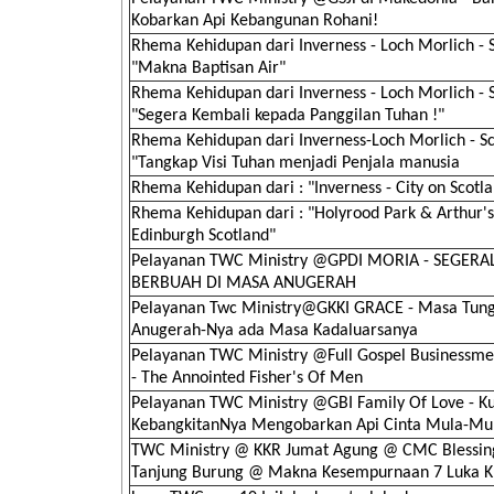
Kobarkan Api Kebangunan Rohani!
Rhema Kehidupan dari Inverness - Loch Morlich - S
"Makna Baptisan Air"
Rhema Kehidupan dari Inverness - Loch Morlich - S
"Segera Kembali kepada Panggilan Tuhan !"
Rhema Kehidupan dari Inverness-Loch Morlich - Sc
"Tangkap Visi Tuhan menjadi Penjala manusia
Rhema Kehidupan dari : "Inverness - City on Scotl
Rhema Kehidupan dari : "Holyrood Park & Arthur's
Edinburgh Scotland"
Pelayanan TWC Ministry @GPDI MORIA - SEGERA
BERBUAH DI MASA ANUGERAH
Pelayanan Twc Ministry@GKKI GRACE - Masa Tun
Anugerah-Nya ada Masa Kadaluarsanya
Pelayanan TWC Ministry @Full Gospel Businessme
- The Annointed Fisher's Of Men
Pelayanan TWC Ministry @GBI Family Of Love - K
KebangkitanNya Mengobarkan Api Cinta Mula-Mu
TWC Ministry @ KKR Jumat Agung @ CMC Blessing
Tanjung Burung @ Makna Kesempurnaan 7 Luka K