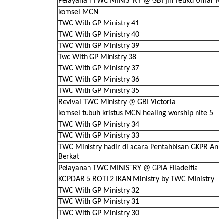
Pelayanan TWC MINISTRY @ GBI jln Teuku Umar
komsel MCN
TWC With GP Ministry 41
TWC With GP Ministry 40
TWC With GP Ministry 39
Twc With GP MInistry 38
TWC With GP Ministry 37
TWC With GP Ministry 36
TWC With GP Ministry 35
Revival TWC Ministry @ GBI Victoria
komsel tubuh kristus MCN healing worship nite 5
TWC With GP Ministry 34
TWC With GP Ministry 33
TWC Ministry hadir di acara Pentahbisan GKPR A
Berkat
Pelayanan TWC MINISTRY @ GPIA Filadelfia
KOPDAR 5 ROTI 2 IKAN Ministry by TWC Ministry
TWC With GP Ministry 32
TWC With GP Ministry 31
TWC With GP Ministry 30