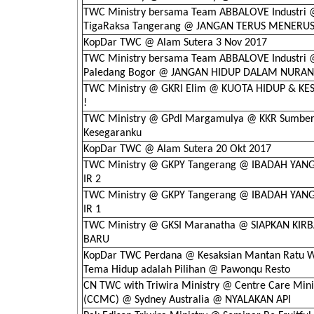
TWC Ministry bersama Team ABBALOVE Industri 
TigaRaksa Tangerang @ JANGAN TERUS MENERU
KopDar TWC @ Alam Sutera 3 Nov 2017
TWC Ministry bersama Team ABBALOVE Industri 
Paledang Bogor @ JANGAN HIDUP DALAM NURANI
TWC Ministry @ GKRI Elim @ KUOTA HIDUP & K
!
TWC Ministry @ GPdI Margamulya @ KKR Sumbe
Kesegaranku
KopDar TWC @ Alam Sutera 20 Okt 2017
TWC Ministry @ GKPY Tangerang @ IBADAH YANG
IR 2
TWC Ministry @ GKPY Tangerang @ IBADAH YANG
IR 1
TWC Ministry @ GKSI Maranatha @ SIAPKAN KIR
BARU
KopDar TWC Perdana @ Kesaksian Mantan Ratu 
Tema Hidup adalah Pilihan @ Pawonqu Resto
CN TWC with Triwira Ministry @ Centre Care Mini
(CCMC) @ Sydney Australia @ NYALAKAN API