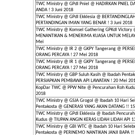
TWC Ministry @ GPdI Pniel @ HADIRKAN PNIEL 
ANDA ! 3 Juni 2018
TWC Ministry @ GPdI Ekklesia @ BERTANDINGL
PERTANDINGAN IMAN YANG BENAR ! 3 Juni 2018
TWC Ministry @ Komsel Gathering GPKdl Victory
MENANTIKAN & MENERIMA KUASA UNTUK MELAYA
Mei
TWC Ministry @ IR 2 @ GKPY Tangerang @ PERS
ORANG PERCAYA ! 27 Mei 2018
TWC Ministry @ IR 1 @ GKPY Tangerang @ PERS
ORANG PERCAYA ! 27 Mei 2018
TWC Ministry @ GBP Suluh Kasih @ Ibadah Penta
PERSIAPKAN PEMBAWA API LAWATAN ! 20 Mei 20
KopDar TWC @ PPW Nite @ Pencurahan Roh Kudus
2018
TWC Ministry @ GSJA Grogol @ Ibadah 10 Hari Sel
Pentakosta @ GENERASI YANG AKAN DATANG !! 1
TWC Ministry @ GPdI Ekklesia @ Ibadah Pencura
Kudus @ TIUPAN ANGIN KERAS LIDAH LIDAH API 1
TWC Ministry @ GBI WTC @ Ibadah 10 Hari Selebr
Pentakosta @ PERINEMO NANTIKAN JANJI BAPA !!