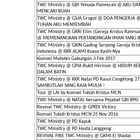
TWC Ministry @ GBI Yehuda Palmerah @ AKU D
MENCARI BUAH
TWC Ministry @ GSJA Grogol @ DOA PENGERJA 
TUHAN AKU MENYEMBAH
TWC Ministry @ GKRI Elim (Gereja Kristus Rahman
@ MEMENANGKAN PERTANDINGAN IMAN YANG 
TWC Ministry @ GKIN Gading Serpong Gereja Kriste
Indonesia @ KKR ALAMI Kuasa Kasih-Nya
Komsel Matetes Gabungan 3 Feb 2017
TWC Ministry @ GPIA Bukit Hermon @ HIDUPI K
DALAM BATIN
TWC Ministry @ KKR Natal PD Rasul Cengklong 27
SAMBUTLAH SANG RAJA MULIA !
Tour @ LAI by Komsel Tubuh Kristus MCN
TWC Ministry @ NATAL bersama Pejabat GBI BPD
Revival TWC Ministry @ GPKDI Victory
Komsel Tubuh Kristus MCN 25 Nov 2016
TWC Ministry @ PD Kapuk
TWC Minsitry @ PD Hasta Langgeng
REVIVAL FIRE TWC Ministry @ GKMI El Shadai