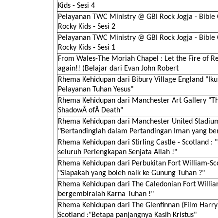
Kids - Sesi 4
Pelayanan TWC Ministry @ GBI Rock Jogja - Bible
Rocky Kids - Sesi 2
Pelayanan TWC Ministry @ GBI Rock Jogja - Bible
Rocky Kids - Sesi 1
From Wales-The Moriah Chapel : Let the Fire of Re
again!! (Belajar dari Evan John Robert
Rhema Kehidupan dari Bibury Village England "Iku
Pelayanan Tuhan Yesus"
Rhema Kehidupan dari Manchester Art Gallery "T
ShadowÂ ofÂ Death"
Rhema Kehidupan dari Manchester United Stadiu
"Bertandinglah dalam Pertandingan Iman yang be
Rhema Kehidupan dari Stirling Castle - Scotland :
seluruh Perlengkapan Senjata Allah !"
Rhema Kehidupan dari Perbukitan Fort William-Sco
"Siapakah yang boleh naik ke Gunung Tuhan ?"
Rhema Kehidupan dari The Caledonian Fort Willia
bergembiralah Karna Tuhan !"
Rhema Kehidupan dari The Glenfinnan (Film Harry 
Scotland :"Betapa panjangnya Kasih Kristus"