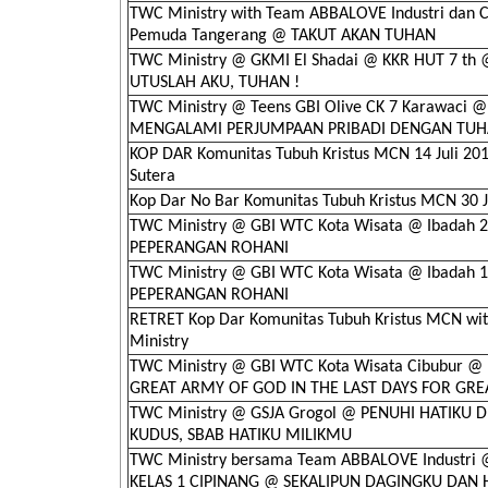
TWC Ministry with Team ABBALOVE Industri dan 
Pemuda Tangerang @ TAKUT AKAN TUHAN
TWC Ministry @ GKMI El Shadai @ KKR HUT 7 th @
UTUSLAH AKU, TUHAN !
TWC Ministry @ Teens GBI Olive CK 7 Karawaci @
MENGALAMI PERJUMPAAN PRIBADI DENGAN TUH
KOP DAR Komunitas Tubuh Kristus MCN 14 Juli 2
Sutera
Kop Dar No Bar Komunitas Tubuh Kristus MCN 30 J
TWC Ministry @ GBI WTC Kota Wisata @ Ibadah 2
PEPERANGAN ROHANI
TWC Ministry @ GBI WTC Kota Wisata @ Ibadah 1
PEPERANGAN ROHANI
RETRET Kop Dar Komunitas Tubuh Kristus MCN wi
Ministry
TWC Ministry @ GBI WTC Kota Wisata Cibubur @
GREAT ARMY OF GOD IN THE LAST DAYS FOR GRE
TWC Ministry @ GSJA Grogol @ PENUHI HATIKU
KUDUS, SBAB HATIKU MILIKMU
TWC Ministry bersama Team ABBALOVE Industri
KELAS 1 CIPINANG @ SEKALIPUN DAGINGKU DAN 