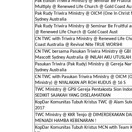
Pak Edison Triwira Ministry @ Seminar Be Fruitful
Multiply @ Renewed Life Church @ Gold Coast Au
Pak Rudy Triwira Ministry @ OICM (One In Christ 
Sydney Australia
Pak Rudy Triwira Ministry @ Seminar Be Fruitful a
@ Renewed Life Church @ Gold Coast Aust
CN TWC with Triwira Ministry @ Renewed Life Ch
Coast Australia @ Revival Nite TRUE WORSHI
CN TWC bersama Pasukan Triwira Ministry @ GBI
Mascott Sydney Australia @ INILAH AKU UTUSLAH
Pasukan Triwira (Pak Rudy) Ministry @ Gereja Na
Sydney Australia
CN TWC with Pasukan Triwira Ministry @ OICM (On
Ministry) @ NYALAKAN API ROH KUDUS @ 16 S
TWC Ministry @ GPSI Gereja Pentakosta Sion Indo
SEDIKIT SAJAKAH YANG DISELAMATKAN
KopDar Komunitas Tubuh Kristus TWC @ Alam Sute
2017
TWC Ministry @ KKR Tenjo @ DIMERDEKAKAN DA
MENJADI HAMBA KEBENARAN !
KopDar Komunitas Tubuh Kristus MCN wtih Team 