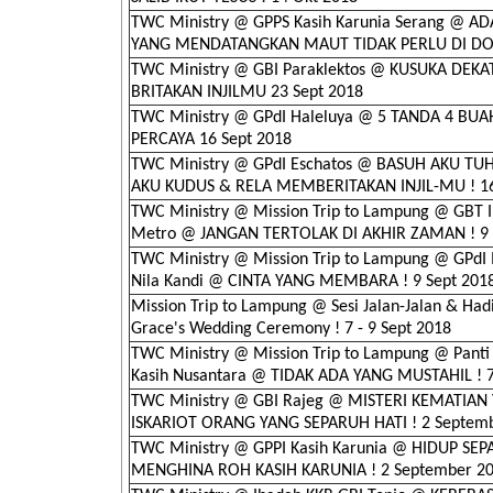
TWC Ministry @ GPPS Kasih Karunia Serang @ A
YANG MENDATANGKAN MAUT TIDAK PERLU DI DO
TWC Ministry @ GBI Paraklektos @ KUSUKA DEK
BRITAKAN INJILMU 23 Sept 2018
TWC Ministry @ GPdI Haleluya @ 5 TANDA 4 BU
PERCAYA 16 Sept 2018
TWC Ministry @ GPdI Eschatos @ BASUH AKU TU
AKU KUDUS & RELA MEMBERITAKAN INJIL-MU ! 1
TWC Ministry @ Mission Trip to Lampung @ GBT 
Metro @ JANGAN TERTOLAK DI AKHIR ZAMAN ! 9 
TWC Ministry @ Mission Trip to Lampung @ GPdI
Nila Kandi @ CINTA YANG MEMBARA ! 9 Sept 201
Mission Trip to Lampung @ Sesi Jalan-Jalan & Hadi
Grace's Wedding Ceremony ! 7 - 9 Sept 2018
TWC Ministry @ Mission Trip to Lampung @ Panti
Kasih Nusantara @ TIDAK ADA YANG MUSTAHIL ! 
TWC Ministry @ GBI Rajeg @ MISTERI KEMATIAN
ISKARIOT ORANG YANG SEPARUH HATI ! 2 Septem
TWC Ministry @ GPPI Kasih Karunia @ HIDUP SEP
MENGHINA ROH KASIH KARUNIA ! 2 September 2