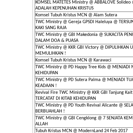
KOMSEL MATETES Ministry @ ABBALOVE Solideo
ADALAH KEPENUHAN KRISTUS
Komsel Tubuh Kristus MCN @ Alam Sutera
TWC Ministry @ Gereja GPSDI Haleluya @ TERSU
KAKI SANG RAJA
TWC Ministry @ GBI Makedonia @ SUKACITA PEN
DALAM DOA & PUASA
TWC Ministry @ KKR GBI Victory @ DIPULIHKAN 
MEMULIHKAN !
Komsel Tubuh Kristus MCN @ Karawaci
TWC Ministry @ PD Happy Tree Kids @ MENJADI 
KEHIDUPAN
TWC Ministry @ PD Sutera Palma @ MENJADI TU
KEADAAN !
Revival Fire TWC Ministry @ KKR GBI Tanjung Kai
TERCATAT DI KITAB KEHIDUPAN
TWC Ministry @ PD Youth Revival Alicante @ SE
BERBUAHLAH !
TWC Ministry @ GBI Cengklong @ 7 SENJATA K
ALLAH
Tubuh Kristus MCN @ ModernLand 24 Feb 2017