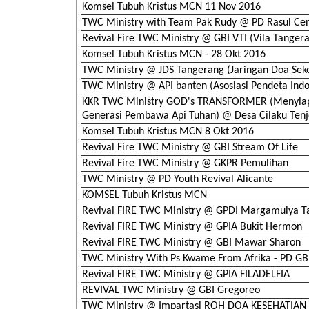
Komsel Tubuh Kristus MCN 11 Nov 2016
TWC Ministry with Team Pak Rudy @ PD Rasul Ce
Revival Fire TWC Ministry @ GBI VTI (Vila Tanger
Komsel Tubuh Kristus MCN - 28 Okt 2016
TWC Ministry @ JDS Tangerang (Jaringan Doa Sek
TWC Ministry @ API banten (Asosiasi Pendeta Indo
KKR TWC Ministry GOD's TRANSFORMER (Menyia
Generasi Pembawa Api Tuhan) @ Desa Cilaku Tenj
Komsel Tubuh Kristus MCN 8 Okt 2016
Revival Fire TWC Ministry @ GBI Stream Of Life
Revival Fire TWC Ministry @ GKPR Pemulihan
TWC Ministry @ PD Youth Revival Alicante
KOMSEL Tubuh Kristus MCN
Revival FIRE TWC Ministry @ GPDI Margamulya Ta
Revival FIRE TWC Ministry @ GPIA Bukit Hermon
Revival FIRE TWC Ministry @ GBI Mawar Sharon
TWC Ministry With Ps Kwame From Afrika - PD G
Revival FIRE TWC Ministry @ GPIA FILADELFIA
REVIVAL TWC Ministry @ GBI Gregoreo
TWC Ministry @ Impartasi ROH DOA KESEHATIAN 