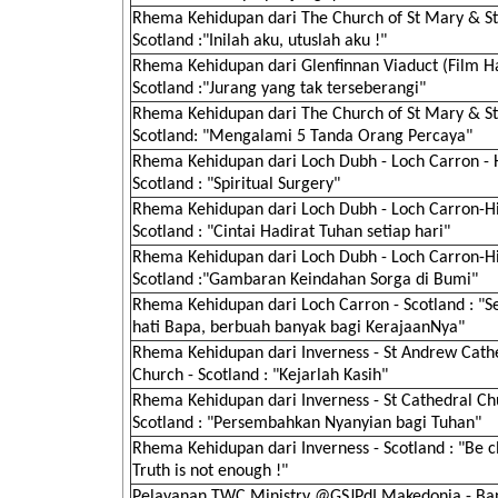
Rhema Kehidupan dari The Church of St Mary & St
Scotland :"Inilah aku, utuslah aku !"
Rhema Kehidupan dari Glenfinnan Viaduct (Film Ha
Scotland :"Jurang yang tak terseberangi"
Rhema Kehidupan dari The Church of St Mary & St
Scotland: "Mengalami 5 Tanda Orang Percaya"
Rhema Kehidupan dari Loch Dubh - Loch Carron - 
Scotland : "Spiritual Surgery"
Rhema Kehidupan dari Loch Dubh - Loch Carron-H
Scotland : "Cintai Hadirat Tuhan setiap hari"
Rhema Kehidupan dari Loch Dubh - Loch Carron-H
Scotland :"Gambaran Keindahan Sorga di Bumi"
Rhema Kehidupan dari Loch Carron - Scotland : "
hati Bapa, berbuah banyak bagi KerajaanNya"
Rhema Kehidupan dari Inverness - St Andrew Cath
Church - Scotland : "Kejarlah Kasih"
Rhema Kehidupan dari Inverness - St Cathedral Ch
Scotland : "Persembahkan Nyanyian bagi Tuhan"
Rhema Kehidupan dari Inverness - Scotland : "Be cl
Truth is not enough !"
Pelayanan TWC Ministry @GSJPdI Makedonia - Ba