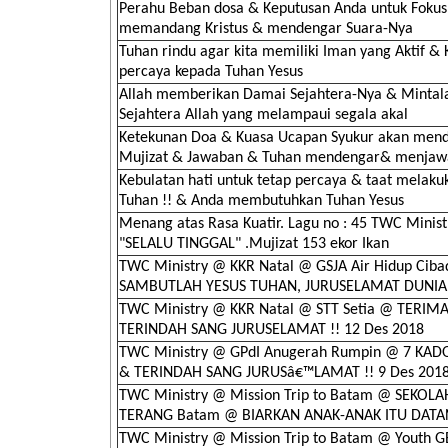
Perahu Beban dosa & Keputusan Anda untuk Fokus
memandang Kristus & mendengar Suara-Nya
Tuhan rindu agar kita memiliki Iman yang Aktif & 
percaya kepada Tuhan Yesus
Allah memberikan Damai Sejahtera-Nya & Minta
Sejahtera Allah yang melampaui segala akal
Ketekunan Doa & Kuasa Ucapan Syukur akan men
Mujizat & Jawaban & Tuhan mendengar& menjaw
Kebulatan hati untuk tetap percaya & taat melaku
Tuhan !! & Anda membutuhkan Tuhan Yesus
Menang atas Rasa Kuatir. Lagu no : 45 TWC Ministr
"SELALU TINGGAL" .Mujizat 153 ekor Ikan
TWC Ministry @ KKR Natal @ GSJA Air Hidup Cib
SAMBUTLAH YESUS TUHAN, JURUSELAMAT DUNIA !
TWC Ministry @ KKR Natal @ STT Setia @ TERI
TERINDAH SANG JURUSELAMAT !! 12 Des 2018
TWC Ministry @ GPdI Anugerah Rumpin @ 7 KAD
& TERINDAH SANG JURUSâ€™LAMAT !! 9 Des 201
TWC Ministry @ Mission Trip to Batam @ SEKOL
TERANG Batam @ BIARKAN ANAK-ANAK ITU DATA
TWC Ministry @ Mission Trip to Batam @ Youth G