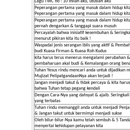
Lagu TWC no : 10 Inilah aku, utuslah aku
Peperangan pertama yang masuk dalam hidup kit
Peperangan pertama yang masuk dalam hidup kit
Peperangan pertama yang masuk dalam hidup kit
pernah dengarkan & tanggapi suara musuh
Percayalah bahwa inisiatif kesembuhan & Seringka
menurut pikiran kita itu baik !
Waspadai jenis serangan iblis yang aktif & Pemba
budi Kuasa Firman & Kuasa Roh Kudus
kita harus terus menerus mengalami perubahan &
pembaharuan akal budi & Kemalangan orang ben
Tuhan Yesus rindu mencari anda untuk dijadikan 
Mujizat PelipatgandaanNya akan terjadi !
Jangan menjadi takut & tidak percaya & kita haru
bahwa Tuhan tetap pegang kendali
Dengan Cara-Nya yang dahsyat & ajaib. Seringkali 
yang terbatas
Tuhan rindu memanggil anda untuk menjadi Penja
& Jangan takut untuk bermimpi menjadi sukse
Oleh bilur-bilur-Nya kamu telah sembuh & 5 Tand
menyertai kehidupan pelayanan kita