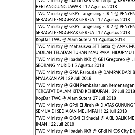
TWC Ministry @ Ibadah KKR GBI Tenjo @ KEBEBA
BERTANGGUNG JAWAB ! 12 Agustus 2018
TWC Ministry @ GKPY Tangerang - IR 1 @ PENY
SEBAGAI PENGGERAK GEREJA ! 12 Agustus 2018
TWC Ministry @ GKPY Tangerang - IR 2 @ PENY
SEBAGAI PENGGERAK GEREJA ! 12 Agustus 2018
KopDar TWC @ Alam Sutera 11 Agustus 2018
TWC Ministry @ Mahasiswa STT Setia @ ANAK M
JADILAH TELADAN TUHAN MAU PAKAI HIDUPMU ! 8
TWC Ministry @ Ibadah KKR @ GBI Gregoreo @ 
SEORANG MURID ! 5 Agustus 2018
TWC Ministry @ GPIA Parousia @ DAMPAK DARI 
NYALAKAN API ! 29 Juli 2018
TWC Ministry @ GKIN Pembaharuan Kemenanga
TERCATAT DALAM KITAB KEHIDUPAN ! 29 Juli 2018
KopDar TWC @ Alam Sutera 27 Juli 2018
TWC Ministry @ GPdI El Jireh @ DIATAS GUNUNG
SEMUA DI SEDIAKAN MELIMPAH ! 22 Juli 2018
TWC Ministry @ GKMI El Shadai @ AKIL BALIK ME
IMAN ! 22 Juli 2018
TWC Ministry @ Ibadah KKR @ GPdI NIKOS City Ble