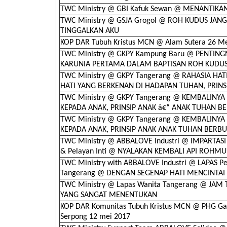
TWC Ministry @ GBI Kafuk Sewan @ MENANTIKAN
TWC Ministry @ GSJA Grogol @ ROH KUDUS JAN
TINGGALKAN AKU
KOP DAR Tubuh Kristus MCN @ Alam Sutera 26 Me
TWC Ministry @ GKPY Kampung Baru @ PENTING
KARUNIA PERTAMA DALAM BAPTISAN ROH KUDU
TWC Ministry @ GKPY Tangerang @ RAHASIA HAT
HATI YANG BERKENAN DI HADAPAN TUHAN, PRINSI
TWC Ministry @ GKPY Tangerang @ KEMBALINYA 
KEPADA ANAK, PRINSIP ANAK â€“ ANAK TUHAN B
TWC Ministry @ GKPY Tangerang @ KEMBALINYA 
KEPADA ANAK, PRINSIP ANAK ANAK TUHAN BERB
TWC Ministry @ ABBALOVE Industri @ IMPARTAS
& Pelayan Inti @ NYALAKAN KEMBALI API ROHMU
TWC Ministry with ABBALOVE Industri @ LAPAS 
Tangerang @ DENGAN SEGENAP HATI MENCINTAI
TWC Ministry @ Lapas Wanita Tangerang @ JAM
YANG SANGAT MENENTUKAN
KOP DAR Komunitas Tubuh Kristus MCN @ PHG Ga
Serpong 12 mei 2017