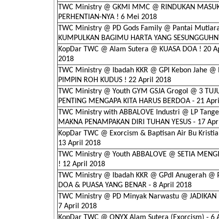
TWC Ministry @ GKMI MMC @ RINDUKAN MASUK
PERHENTIAN-NYA ! 6 Mei 2018
TWC Ministry @ PD Gods Family @ Pantai Mutiar
KUMPULKAN BAGIMU HARTA YANG SESUNGGUHNYA
KopDar TWC @ Alam Sutera @ KUASA DOA ! 20 Ap
2018
TWC Ministry @ Ibadah KKR @ GPI Kebon Jahe @ 
PIMPIN ROH KUDUS ! 22 April 2018
TWC Ministry @ Youth GYM GSJA Grogol @ 3 TU
PENTING MENGAPA KITA HARUS BERDOA - 21 Apri
TWC Ministry with ABBALOVE Industri @ LP Tang
MAKNA PENAMPAKAN DIRI TUHAN YESUS - 17 Apri
KopDar TWC @ Exorcism & Baptisan Air Bu Kristia
13 April 2018
TWC Ministry @ Youth ABBALOVE @ SETIA MENG
! 12 April 2018
TWC Ministry @ Ibadah KKR @ GPdI Anugerah @
DOA & PUASA YANG BENAR - 8 April 2018
TWC Ministry @ PD Minyak Narwastu @ JADIKAN 
7 April 2018
KopDar TWC @ ONYX Alam Sutera (Exorcism) - 6 A