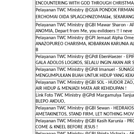
ENCOUNTERING WITH GOD THROUGH CHRISTMAS
Pelayanan TWC Ministry @GSJA PONDOK FIRMAN 
ERCHOMAI OIDA SPLAGCHNIZOMAIâ€, SEKARAN
Pelayanan TWC Ministry @GBI Mawar Sharon -
ANOMIA, Depart from Me, you evildoers !! I neve
Pelayanan TWC Ministry @GPI Jemaat Alpha Ome
ANAZOPUREO CHARISMA, KOBARKAN KARUNIA A
B
Pelayanan TWC Ministry @GPdI EbenHaezer - EP
GALA ADOLOS LOGIKOS, SELALU INGIN AKAN AIR 
Pelayanan TWC Ministry @GPdI Imanuel - SUNAG
MENGUMPULKAN BUAH UNTUK HIDUP YANG KEKA
Pelayanan TWC Ministry @GBI SOL - HUDOR ZA
AIR HIDUP & MENJADI MATA AIR KEHIDUPAN !
Link Foto TWC Ministry @GPdI Margamulya Tanjun
BLEPO AKOUO,
Pelayanan TWC Ministry @GBI Sewan - HEDRAIOS
AMETAKINETOS, STAND FIRM, LET NOTHING MOV
Pelayanan TWC Ministry @GBI Kasih Karunia - P
COME & KNEEL BEFORE JESUS !