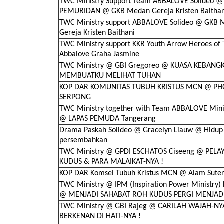
TWC Ministry Support Team ABBALOVE Solideo @
PEMURIDAN @ GKB Medan Gereja Kristen Baithan
TWC Ministry support ABBALOVE Solideo @ GKB
Gereja Kristen Baithani
TWC Ministry support KKR Youth Arrow Heroes of
Abbalove Graha Jasmine
TWC Ministry @ GBI Gregoreo @ KUASA KEBANG
MEMBUATKU MELIHAT TUHAN
KOP DAR KOMUNITAS TUBUH KRISTUS MCN @ PH
SERPONG
TWC Ministry together with Team ABBALOVE Minis
@ LAPAS PEMUDA Tangerang
Drama Paskah Solideo @ Gracelyn Liauw @ Hidup
persembahkan
TWC Ministry @ GPDI ESCHATOS Ciseeng @ PELA
KUDUS & PARA MALAIKAT-NYA !
KOP DAR Komsel Tubuh Kristus MCN @ Alam Sute
TWC Ministry @ IPM (Inspiration Power Ministry)
@ MENJADI SAHABAT ROH KUDUS PERGI MENJAD
TWC Ministry @ GBI Rajeg @ CARILAH WAJAH-NY
BERKENAN DI HATI-NYA !