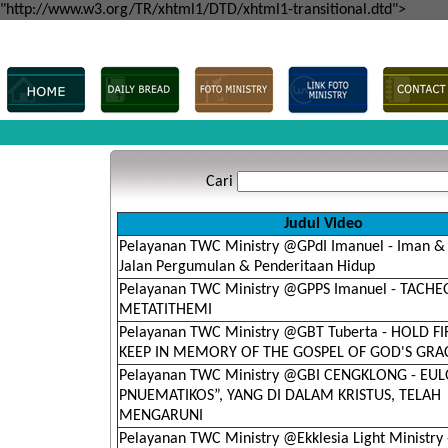
"http://www.w3.org/TR/xhtml1/DTD/xhtml1-transitional.dtd">
Cari
Judul Video
Pelayanan TWC Ministry @GPdI Imanuel - Iman & 
Jalan Pergumulan & Penderitaan Hidup
Pelayanan TWC Ministry @GPPS Imanuel - TACHE
METATITHEMI
Pelayanan TWC Ministry @GBT Tuberta - HOLD F
KEEP IN MEMORY OF THE GOSPEL OF GOD'S GRA
Pelayanan TWC Ministry @GBI CENGKLONG - EU
PNUEMATIKOS”, YANG DI DALAM KRISTUS, TELAH
MENGARUNI
Pelayanan TWC Ministry @Ekklesia Light Ministry 