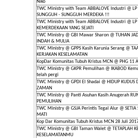
Niko
TWC Ministry with Team ABBALOVE Industri @ LP
SUNGGUH - SUNGGUH MERDEKA !!!
TWC Ministry with Team ABBALOVE Industri @ LP
KEMERDEKAAN YANG SEJATI
TWC Ministry @ GBI Mawar Sharon @ TUHAN JA
INDAH & MULIA
TWC Ministry @ GPPS Kasih Karunia Serang @ TA
KERJAKAN KESELAMATAN
KopDar Komunitas Tubuh Kristus MCN @ PHG 11 A
TWC Ministry @ GKPR Pemulihan @ IKABOD Kemu
telah pergi
TWC Ministry @ GPDI El Shadai @ HIDUP KUDUS 
ZAMAN
TWC Ministry @ Panti Asuhan Kasih Anugerah R
PEMULIHAN
TWC Ministry @ GSJA Perintis Tegal Alur @ SETIA
MATI
Kop Dar Komunitas Tubuh Kristus MCN 28 Juli 2017
TWC Ministry @ GBI Taman Walet @ TETAPLAH K
KESELAMATANMU