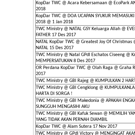
KopDar TWC @ Acara Kebersamaan @ EcoPark AN
2018
KopDar TWC @ DOA UCAPAN SYUKUR MEMASUKI 
2018 @ 1 Jan 2018
TWC Ministry @ NATAL GSY Keluarga Allah @ EV
FATHER 17 Des 2017
NATAL KopDar TWC @ Greatest Joy Of Christmas 
NATAL 15 Des 2017
TWC Ministry @ Natal GPdI Eschatos Ciseeng @ 
MEMPERSATUKAN 8 Des 2017
OR Perdana KopDar TWC @ Olah Raga @ Graha R
2017
TWC Ministry @ GBI Rajeg @ KUMPULKAN 2 HAR
TWC Ministry @ GBI Cengklong @ KUMPULKANL
HARTA DI SORGA !
TWC Ministry @ GBI Makedonia @ APAKAH ENGK
SUNGGUH MENGASIHI AKU
TWC Ministry @ GBI Kafuk Sewan @ MEMILIH YA
YANG TIDAK AKAN PERNAH DIAMBIL
KopDar TWC @ Alam Sutera 17 Nov 2017
TWC Ministry @ GPdI Victory @ MENGINGAT AKA