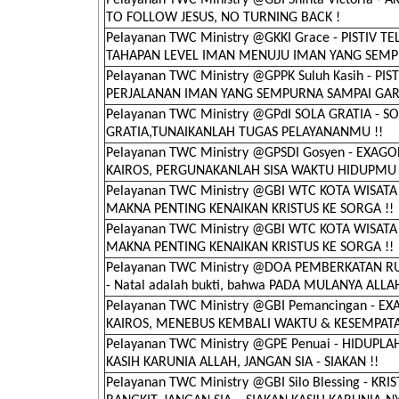
Pelayanan TWC Ministry @GBI Shinta Victoria -
TO FOLLOW JESUS, NO TURNING BACK !
Pelayanan TWC Ministry @GKKI Grace - PISTIV TE
TAHAPAN LEVEL IMAN MENUJU IMAN YANG SEMP
Pelayanan TWC Ministry @GPPK Suluh Kasih - PIS
PERJALANAN IMAN YANG SEMPURNA SAMPAI GAR
Pelayanan TWC Ministry @GPdI SOLA GRATIA - S
GRATIA,TUNAIKANLAH TUGAS PELAYANANMU !!
Pelayanan TWC Ministry @GPSDI Gosyen - EXAG
KAIROS, PERGUNAKANLAH SISA WAKTU HIDUPMU
Pelayanan TWC Ministry @GBI WTC KOTA WISATA I
MAKNA PENTING KENAIKAN KRISTUS KE SORGA !!
Pelayanan TWC Ministry @GBI WTC KOTA WISATA I
MAKNA PENTING KENAIKAN KRISTUS KE SORGA !!
Pelayanan TWC Ministry @DOA PEMBERKATAN 
- Natal adalah bukti, bahwa PADA MULANYA ALLAH
Pelayanan TWC Ministry @GBI Pemancingan - E
KAIROS, MENEBUS KEMBALI WAKTU & KESEMPAT
Pelayanan TWC Ministry @GPE Penuai - HIDUPL
KASIH KARUNIA ALLAH, JANGAN SIA - SIAKAN !!
Pelayanan TWC Ministry @GBI Silo Blessing - KRI