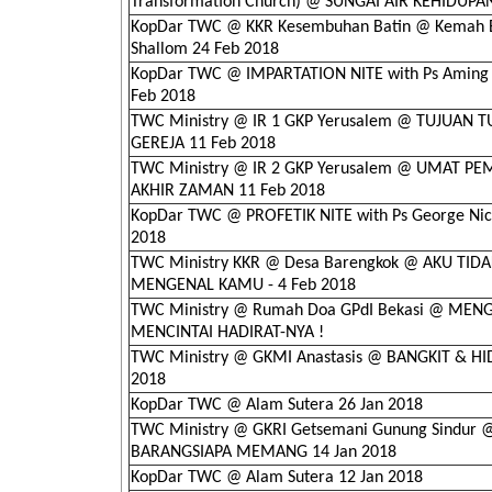
Transformation Church) @ SUNGAI AIR KEHIDUPAN
KopDar TWC @ KKR Kesembuhan Batin @ Kemah 
Shallom 24 Feb 2018
KopDar TWC @ IMPARTATION NITE with Ps Aming 
Feb 2018
TWC Ministry @ IR 1 GKP Yerusalem @ TUJUAN 
GEREJA 11 Feb 2018
TWC Ministry @ IR 2 GKP Yerusalem @ UMAT P
AKHIR ZAMAN 11 Feb 2018
KopDar TWC @ PROFETIK NITE with Ps George Nic
2018
TWC Ministry KKR @ Desa Barengkok @ AKU TID
MENGENAL KAMU - 4 Feb 2018
TWC Ministry @ Rumah Doa GPdI Bekasi @ MEN
MENCINTAI HADIRAT-NYA !
TWC Ministry @ GKMI Anastasis @ BANGKIT & HI
2018
KopDar TWC @ Alam Sutera 26 Jan 2018
TWC Ministry @ GKRI Getsemani Gunung Sindur 
BARANGSIAPA MEMANG 14 Jan 2018
KopDar TWC @ Alam Sutera 12 Jan 2018