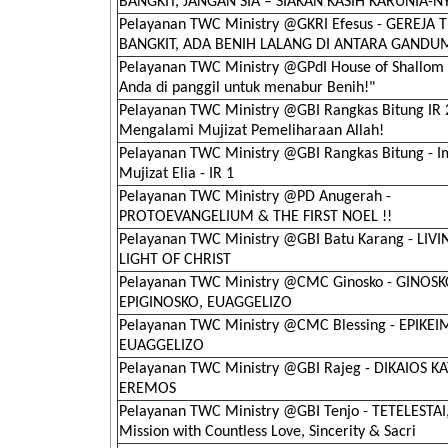
BANGKIT, JANGAN SIA – SIAKAN KASIH KARUNIA-NY
Pelayanan TWC Ministry @GKRI Efesus - GEREJA
BANGKIT, ADA BENIH LALANG DI ANTARA GANDU
Pelayanan TWC Ministry @GPdI House of Shallom -
Anda di panggil untuk menabur Benih!"
Pelayanan TWC Ministry @GBI Rangkas Bitung IR 2
Mengalami Mujizat Pemeliharaan Allah!
Pelayanan TWC Ministry @GBI Rangkas Bitung - 
Mujizat Elia - IR 1
Pelayanan TWC Ministry @PD Anugerah -
PROTOEVANGELIUM & THE FIRST NOEL !!
Pelayanan TWC Ministry @GBI Batu Karang - LIVI
LIGHT OF CHRIST
Pelayanan TWC Ministry @CMC Ginosko - GINOSK
EPIGINOSKO, EUAGGELIZO
Pelayanan TWC Ministry @CMC Blessing - EPIKE
EUAGGELIZO
Pelayanan TWC Ministry @GBI Rajeg - DIKAIOS K
EREMOS
Pelayanan TWC Ministry @GBI Tenjo - TETELESTAI,
Mission with Countless Love, Sincerity & Sacri