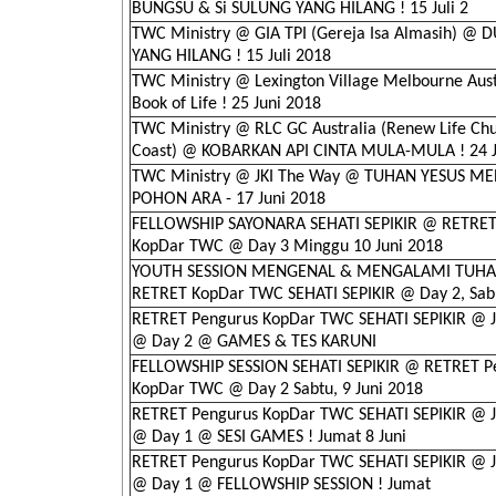
BUNGSU & Si SULUNG YANG HILANG ! 15 Juli 2
TWC Ministry @ GIA TPI (Gereja Isa Almasih) @ 
YANG HILANG ! 15 Juli 2018
TWC Ministry @ Lexington Village Melbourne Aus
Book of Life ! 25 Juni 2018
TWC Ministry @ RLC GC Australia (Renew Life Ch
Coast) @ KOBARKAN API CINTA MULA-MULA ! 24 
TWC Ministry @ JKI The Way @ TUHAN YESUS M
POHON ARA - 17 Juni 2018
FELLOWSHIP SAYONARA SEHATI SEPIKIR @ RETRET
KopDar TWC @ Day 3 Minggu 10 Juni 2018
YOUTH SESSION MENGENAL & MENGALAMI TUH
RETRET KopDar TWC SEHATI SEPIKIR @ Day 2, Sab
RETRET Pengurus KopDar TWC SEHATI SEPIKIR @ J
@ Day 2 @ GAMES & TES KARUNI
FELLOWSHIP SESSION SEHATI SEPIKIR @ RETRET P
KopDar TWC @ Day 2 Sabtu, 9 Juni 2018
RETRET Pengurus KopDar TWC SEHATI SEPIKIR @ J
@ Day 1 @ SESI GAMES ! Jumat 8 Juni
RETRET Pengurus KopDar TWC SEHATI SEPIKIR @ J
@ Day 1 @ FELLOWSHIP SESSION ! Jumat