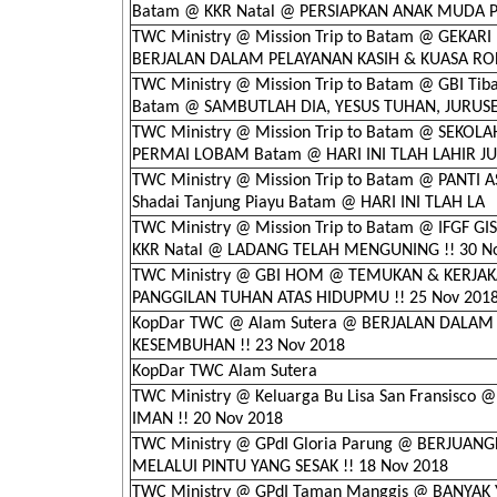
Batam @ KKR Natal @ PERSIAPKAN ANAK MUDA
TWC Ministry @ Mission Trip to Batam @ GEKAR
BERJALAN DALAM PELAYANAN KASIH & KUASA RO
TWC Ministry @ Mission Trip to Batam @ GBI Ti
Batam @ SAMBUTLAH DIA, YESUS TUHAN, JURUS
TWC Ministry @ Mission Trip to Batam @ SEKOL
PERMAI LOBAM Batam @ HARI INI TLAH LAHIR J
TWC Ministry @ Mission Trip to Batam @ PANTI 
Shadai Tanjung Piayu Batam @ HARI INI TLAH LA
TWC Ministry @ Mission Trip to Batam @ IFGF GI
KKR Natal @ LADANG TELAH MENGUNING !! 30 N
TWC Ministry @ GBI HOM @ TEMUKAN & KERJA
PANGGILAN TUHAN ATAS HIDUPMU !! 25 Nov 201
KopDar TWC @ Alam Sutera @ BERJALAN DALAM
KESEMBUHAN !! 23 Nov 2018
KopDar TWC Alam Sutera
TWC Ministry @ Keluarga Bu Lisa San Fransisco 
IMAN !! 20 Nov 2018
TWC Ministry @ GPdI Gloria Parung @ BERJUAN
MELALUI PINTU YANG SESAK !! 18 Nov 2018
TWC Ministry @ GPdI Taman Manggis @ BANYAK