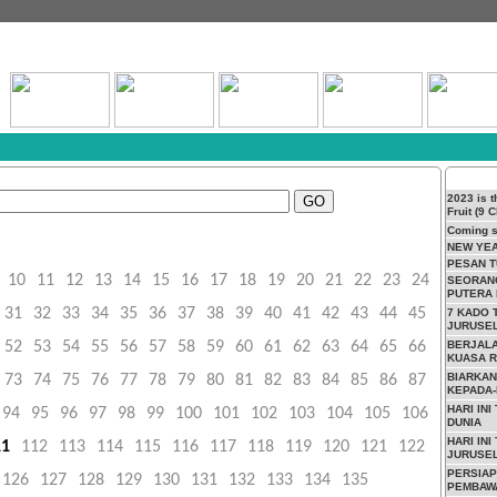
2023 is t
GO
Fruit (9 
Coming 
NEW YE
PESAN T
10
11
12
13
14
15
16
17
18
19
20
21
22
23
24
SEORANG
PUTERA 
31
32
33
34
35
36
37
38
39
40
41
42
43
44
45
7 KADO 
JURUSE
52
53
54
55
56
57
58
59
60
61
62
63
64
65
66
BERJALA
KUASA 
BIARKAN
73
74
75
76
77
78
79
80
81
82
83
84
85
86
87
KEPADA
HARI IN
94
95
96
97
98
99
100
101
102
103
104
105
106
DUNIA
HARI INI
11
112
113
114
115
116
117
118
119
120
121
122
JURUSE
PERSIAP
126
127
128
129
130
131
132
133
134
135
PEMBAWA