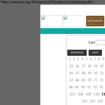
"http://www.w3.org/TR/xhtml1/DTD/xhtml1-transitional.dtd">
Cari
PREVIOUS
NEXT
1
2
3
4
5
6
7
8
9
25
26
27
28
29
30
46
47
48
49
50
51
67
68
69
70
71
72
88
89
90
91
92
93
107
108
109
110
1
123
124
125