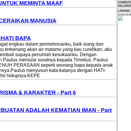
 UNTUK MEMINTA MAAF
SAMBUTL
SELAMAT
LADANG
Jadwal 
ICERAIKAN MANUSIA
Jadwal 
Batam
TEMUKA
TUHAN A
Pelayana
HATI BAPA
AIR MAT
ngat engkau dalam permohonanku, baik siang dan
BANYAK
ku terkenang akan air matamu yang kau curahkan, aku
MASUK, 
MENDAP
 kembali supaya penuhlah kesukaanku. Dengan
7 MAKNA
lah Paulus memulai suratnya kepada Timotius. Paulus
PONDOK
ENUH PERASAAN seperti seorang bapa kepada anak
annya.Paulus menyusun kata-katanya dengan HATI-
akhir hidupnya.KEPE
ISMA & KARAKTER - Part 6
BUATAN ADALAH KEMATIAN IMAN - Part