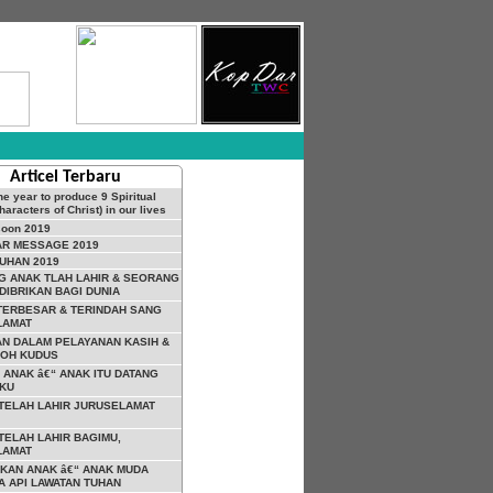
Articel Terbaru
he year to produce 9 Spiritual
Characters of Christ) in our lives
soon 2019
AR MESSAGE 2019
UHAN 2019
 ANAK TLAH LAHIR & SEORANG
DIBRIKAN BAGI DUNIA
TERBESAR & TERINDAH SANG
LAMAT
N DALAM PELAYANAN KASIH &
ROH KUDUS
 ANAK â€“ ANAK ITU DATANG
-KU
I TELAH LAHIR JURUSELAMAT
 TELAH LAHIR BAGIMU,
LAMAT
KAN ANAK â€“ ANAK MUDA
 API LAWATAN TUHAN