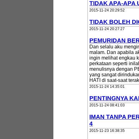
TIDAK APA-APA
2015-11-24 20:29:52
TIDAK BOLEH D
2015-11-24 20:27:27
PEMURIDAN BER
Dan selalu aku mengi
malam. Dan apabila a
ingin melihat engkau
perkataan seperti ini
menulisnya dengan P
yang sangat dirinduk
HATI di saat-saat ter
2015-11-24 14:35:01
PENTINGNYA KAR
2015-11-24 08:41:03
IMAN TANPA PER
4
2015-11-23 16:38:35