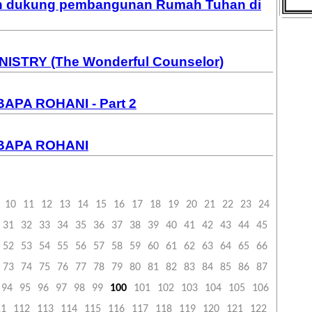
an dukung pembangunan Rumah Tuhan di
ISTRY (The Wonderful Counselor)
APA ROHANI - Part 2
BAPA ROHANI
10
11
12
13
14
15
16
17
18
19
20
21
22
23
24
31
32
33
34
35
36
37
38
39
40
41
42
43
44
45
52
53
54
55
56
57
58
59
60
61
62
63
64
65
66
73
74
75
76
77
78
79
80
81
82
83
84
85
86
87
94
95
96
97
98
99
100
101
102
103
104
105
106
11
112
113
114
115
116
117
118
119
120
121
122