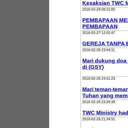
Kesaksian TWC M
2016-02-29 09:21:05
PEMBAPAAN ME
PEMBAPAAN
2016-02-27 12:52:47
GEREJA TANPA B
2016-02-26 23:44:11
Mari dukung doa
di (GSY)
2016-02-26 23:41:23
Mari teman-teman
Tuhan yang memb
2016-02-26 23:39:39
TWC Ministry ha
2016-02-26 21:34:51