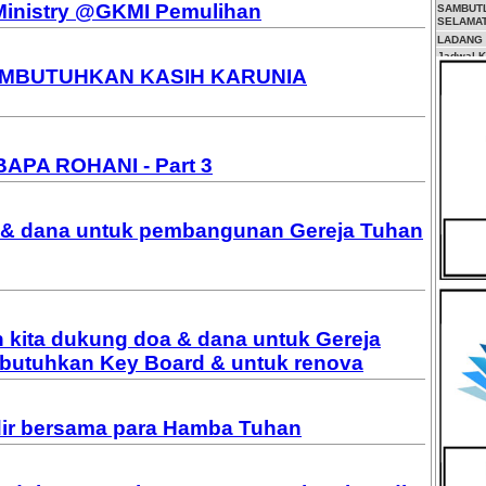
inistry @GKMI Pemulihan
SAMBUTL
SELAMAT
LADANG
Jadwal 
MBUTUHKAN KASIH KARUNIA
Jadwal 
Batam
TEMUKA
TUHAN A
Pelayana
AIR MAT
APA ROHANI - Part 3
BANYAK
MASUK, 
MENDAP
7 MAKNA
 & dana untuk pembangunan Gereja Tuhan
PONDOK
 kita dukung doa & dana untuk Gereja
utuhkan Key Board & untuk renova
dir bersama para Hamba Tuhan