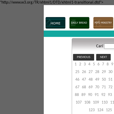
"http://www.w3.org/TR/xhtml1/DTD/xhtml1-transitional.dtd">
Cari
PREVIOUS
NEXT
1
2
3
4
5
6
7
8
9
25
26
27
28
29
30
46
47
48
49
50
51
67
68
69
70
71
72
88
89
90
91
92
93
107
108
109
110
1
123
124
125