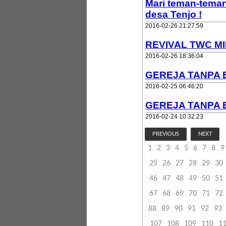
Mari teman-tem
desa Tenjo !
2016-02-26 21:27:59
REVIVAL TWC MIN
2016-02-26 18:36:04
GEREJA TANPA B
2016-02-25 06:46:20
GEREJA TANPA 
2016-02-24 10:32:23
PREVIOUS
NEXT
1
2
3
4
5
6
7
8
9
25
26
27
28
29
30
46
47
48
49
50
51
67
68
69
70
71
72
88
89
90
91
92
93
107
108
109
110
1