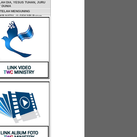
AH DIA, YESUS TUHAN, JURU
 DUNIA
 TELAH MENGUNING
KKR NATAL @ GEKARI Batam
KKR NATAL Youth @ GEKARI
N & KERJAKAN PANGGILAN
TAS HIDUPMU
n Misi TWC Ministry @ Batam
A BERLINANG
 ORANG YANG BERUSAHA
NAMUN SEDIKIT YANG
ATKANNYA
 PENTING TENTANG PEMULIHAN
 DAUD