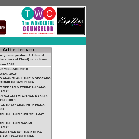
Articel Terbaru
he year to produce 9 Spiritual
Characters of Christ) in our lives
soon 2019
AR MESSAGE 2019
UHAN 2019
 ANAK TLAH LAHIR & SEORANG
DIBRIKAN BAGI DUNIA
TERBESAR & TERINDAH SANG
LAMAT
N DALAM PELAYANAN KASIH &
ROH KUDUS
 ANAK â€“ ANAK ITU DATANG
-KU
I TELAH LAHIR JURUSELAMAT
 TELAH LAHIR BAGIMU,
LAMAT
KAN ANAK â€“ ANAK MUDA
 API LAWATAN TUHAN