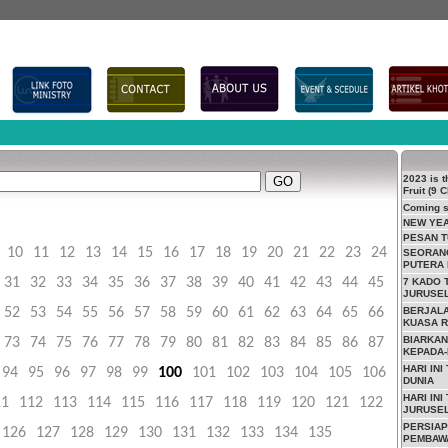
2023 is t
GO
Fruit (9 
Coming 
NEW YE
PESAN T
10
11
12
13
14
15
16
17
18
19
20
21
22
23
24
SEORANG
PUTERA 
31
32
33
34
35
36
37
38
39
40
41
42
43
44
45
7 KADO 
JURUSE
52
53
54
55
56
57
58
59
60
61
62
63
64
65
66
BERJALA
KUASA 
BIARKAN
73
74
75
76
77
78
79
80
81
82
83
84
85
86
87
KEPADA
HARI IN
94
95
96
97
98
99
100
101
102
103
104
105
106
DUNIA
HARI INI
11
112
113
114
115
116
117
118
119
120
121
122
JURUSE
PERSIAP
126
127
128
129
130
131
132
133
134
135
PEMBAWA