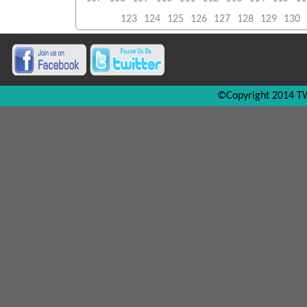
123
124
125
126
127
128
129
130
©Copyright 2014 TW