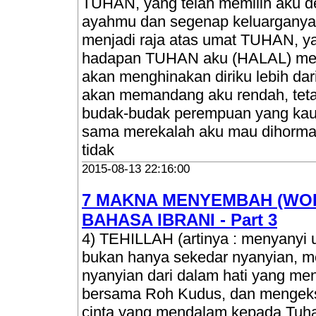
TUHAN, yang telah memilih aku 
ayahmu dan segenap keluarganya
menjadi raja atas umat TUHAN, yakn
hadapan TUHAN aku (HALAL) mena
akan menghinakan diriku lebih dar
akan memandang aku rendah, tet
budak-budak perempuan yang kauk
sama merekalah aku mau dihormati
tidak
2015-08-13 22:16:00
7 MAKNA MENYEMBAH (WO
BAHASA IBRANI - Part 3
4) TEHILLAH (artinya : menyanyi 
bukan hanya sekedar nyanyian, m
nyanyian dari dalam hati yang men
bersama Roh Kudus, dan mengeks
cinta yang mendalam kepada Tuha