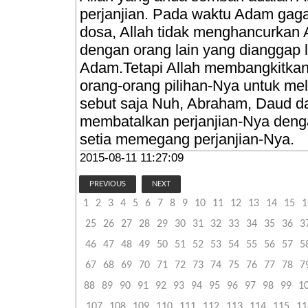
perjanjian. Pada waktu Adam gaga
dosa, Allah tidak menghancurkan
dengan orang lain yang dianggap l
Adam.Tetapi Allah membangkitkan
orang-orang pilihan-Nya untuk m
sebut saja Nuh, Abraham, Daud dan 
membatalkan perjanjian-Nya den
setia memegang perjanjian-Nya.
2015-08-11 11:27:09
PREVIOUS
NEXT
1
2
3
4
5
6
7
8
9
10
11
12
13
14
15
1
25
26
27
28
29
30
31
32
33
34
35
36
3
46
47
48
49
50
51
52
53
54
55
56
57
5
67
68
69
70
71
72
73
74
75
76
77
78
7
88
89
90
91
92
93
94
95
96
97
98
99
1
107
108
109
110
111
112
113
114
115
11