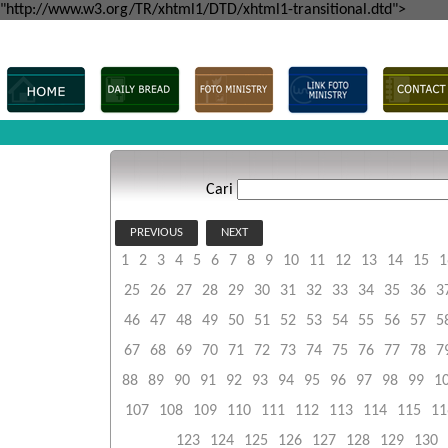
"http://www.w3.org/TR/xhtml1/DTD/xhtml1-transitional.dtd">
Cari
PREVIOUS
NEXT
1
2
3
4
5
6
7
8
9
10
11
12
13
14
15
1
25
26
27
28
29
30
31
32
33
34
35
36
3
46
47
48
49
50
51
52
53
54
55
56
57
5
67
68
69
70
71
72
73
74
75
76
77
78
7
88
89
90
91
92
93
94
95
96
97
98
99
1
107
108
109
110
111
112
113
114
115
11
123
124
125
126
127
128
129
130