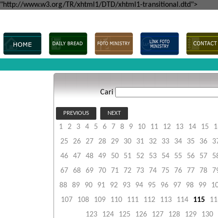
"http://www.w3.org/TR/xhtml1/DTD/xhtml1-transitional.dtd">
Cari
PREVIOUS
NEXT
1
2
3
4
5
6
7
8
9
10
11
12
13
14
15
1
25
26
27
28
29
30
31
32
33
34
35
36
3
46
47
48
49
50
51
52
53
54
55
56
57
5
67
68
69
70
71
72
73
74
75
76
77
78
7
88
89
90
91
92
93
94
95
96
97
98
99
1
107
108
109
110
111
112
113
114
115
11
123
124
125
126
127
128
129
130