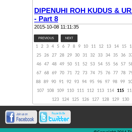
DIPENUHI ROH KUDUS & U
- Part 8
2015-10-08 11:11:35
PREVIOUS
NEXT
1
2
3
4
5
6
7
8
9
10
11
12
13
14
15
1
25
26
27
28
29
30
31
32
33
34
35
36
3
46
47
48
49
50
51
52
53
54
55
56
57
5
67
68
69
70
71
72
73
74
75
76
77
78
7
88
89
90
91
92
93
94
95
96
97
98
99
1
107
108
109
110
111
112
113
114
115
11
123
124
125
126
127
128
129
130