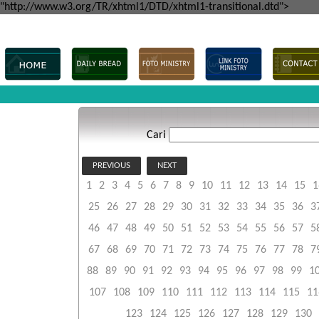
"http://www.w3.org/TR/xhtml1/DTD/xhtml1-transitional.dtd">
Cari
PREVIOUS
NEXT
1
2
3
4
5
6
7
8
9
10
11
12
13
14
15
1
25
26
27
28
29
30
31
32
33
34
35
36
3
46
47
48
49
50
51
52
53
54
55
56
57
5
67
68
69
70
71
72
73
74
75
76
77
78
7
88
89
90
91
92
93
94
95
96
97
98
99
1
107
108
109
110
111
112
113
114
115
11
123
124
125
126
127
128
129
130