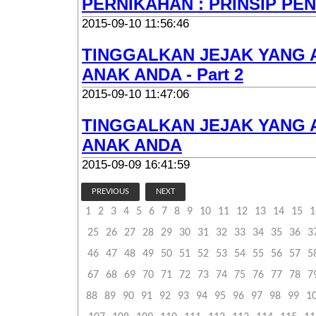
PERNIKAHAN : PRINSIP P
2015-09-10 11:56:46
TINGGALKAN JEJAK YANG 
ANAK ANDA - Part 2
2015-09-10 11:47:06
TINGGALKAN JEJAK YANG 
ANAK ANDA
2015-09-09 16:41:59
PREVIOUS
NEXT
1
2
3
4
5
6
7
8
9
10
11
12
13
14
15
1
25
26
27
28
29
30
31
32
33
34
35
36
3
46
47
48
49
50
51
52
53
54
55
56
57
5
67
68
69
70
71
72
73
74
75
76
77
78
7
88
89
90
91
92
93
94
95
96
97
98
99
1